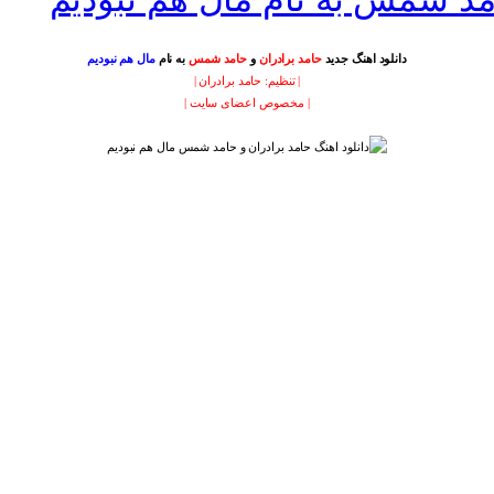
دانلود اهنگ جدید
حامد برادران
و
حامد شمس
به نام
مال هم نبودیم
| تنظیم: حامد برادران |
| مخصوص اعضای سایت |