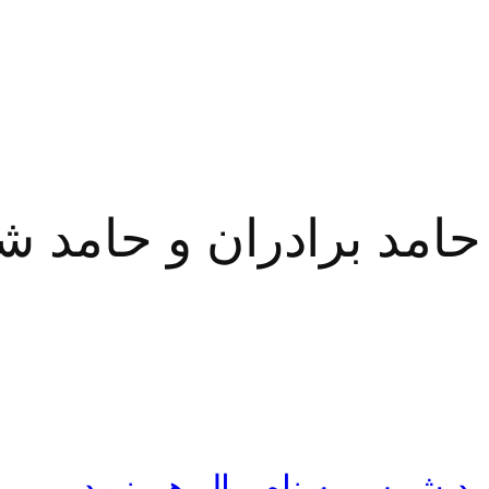
حامد برادران و حامد 
امد شمس به نام مال هم نبودیم