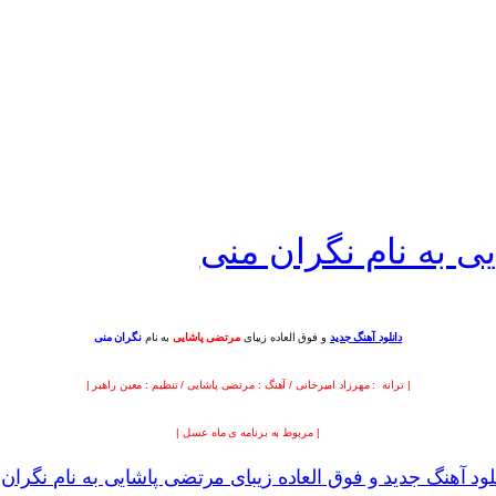
ی به نام نگران منی
دانلود آهنگ جدید
و فوق العاده زیبای
مرتضی پاشایی
به نام
نگران منی
| ترانه : مهرزاد امیرخانی / آهنگ : مرتضی پاشایی / تنظیم : معین راهبر |
| مربوط به برنامه ی ماه عسل |